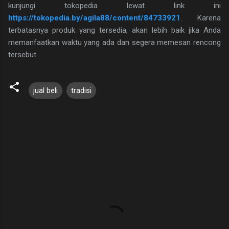
kunjungi tokopedia lewat link ini
https://tokopedia.by/agila88/content/84733921
. Karena
terbatasnya produk yang tersedia, akan lebih baik jika Anda
memanfaatkan waktu yang ada dan segera memesan rencong
tersebut.
jual beli
tradisi
K
o
m
e
n
t
a
r