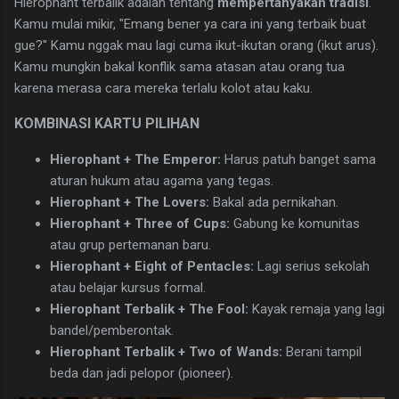
​Hierophant terbalik adalah tentang
mempertanyakan tradisi
.
Kamu mulai mikir, "Emang bener ya cara ini yang terbaik buat
gue?" Kamu nggak mau lagi cuma ikut-ikutan orang (ikut arus).
Kamu mungkin bakal konflik sama atasan atau orang tua
karena merasa cara mereka terlalu kolot atau kaku.
​KOMBINASI KARTU PILIHAN
Hierophant + The Emperor:
Harus patuh banget sama
aturan hukum atau agama yang tegas.
Hierophant + The Lovers:
Bakal ada pernikahan.
Hierophant + Three of Cups:
Gabung ke komunitas
atau grup pertemanan baru.
Hierophant + Eight of Pentacles:
Lagi serius sekolah
atau belajar kursus formal.
Hierophant Terbalik + The Fool:
Kayak remaja yang lagi
bandel/pemberontak.
Hierophant Terbalik + Two of Wands:
Berani tampil
beda dan jadi pelopor (pioneer).