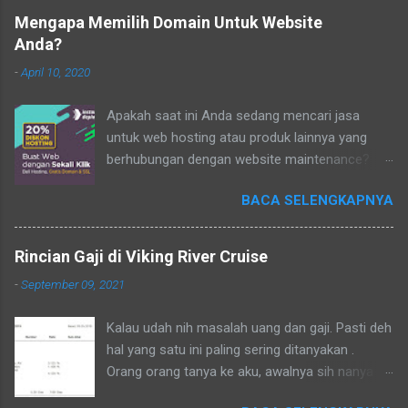
Mengapa Memilih Domain Untuk Website
Anda?
-
April 10, 2020
Apakah saat ini Anda sedang mencari jasa
untuk web hosting atau produk lainnya yang
berhubungan dengan website maintenance?
Terdapat banyak jasa penyedia web hosting dan
BACA SELENGKAPNYA
beberapa produk lainnya yang akan memberikan
support untuk pengembangan bisnis secara
online atau beberapa keperluan lainnya baik
Rincian Gaji di Viking River Cruise
untuk organisasi nirlaba atau keperluan bisnis
-
September 09, 2021
yang membutuhkan jasa web hosting untuk
menopang segala aktivitas dan aksesibilitas
Kalau udah nih masalah uang dan gaji. Pasti deh
secara daring. Inilah mengapa Anda harus
hal yang satu ini paling sering ditanyakan .
menemukan jasa web hosting yang tepat
Orang orang tanya ke aku, awalnya sih nanya
dengan segala jenis produk pendukung yang
tentang kerjaan tapi ujung ujungnya pasti
akan membantu Anda mengembangkan bisnis