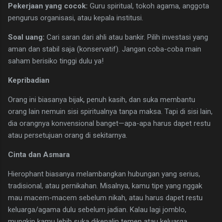
Pekerjaan yang cocok:
Guru spiritual, tokoh agama, anggota
pengurus organisasi, atau kepala institusi.
Soal uang:
Cari saran dari ahli atau bankir. Pilih investasi yang
aman dan stabil saja (konservatif). Jangan coba-coba main
saham berisiko tinggi dulu ya!
Kepribadian
​Orang ini biasanya bijak, penuh kasih, dan suka membantu
orang lain nemuin sisi spiritualnya tanpa maksa. Tapi di sisi lain,
dia orangnya konvensional banget—apa-apa harus dapet restu
atau persetujuan orang di sekitarnya.
Cinta dan Asmara
​Hierophant biasanya melambangkan hubungan yang serius,
tradisional, atau pernikahan. Misalnya, kamu tipe yang nggak
mau macem-macem sebelum nikah, atau harus dapet restu
keluarga/agama dulu sebelum jadian. Kalau lagi jomblo,
mungkin kamu lebih suka dikenalin temen atau keluarga