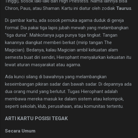
Tinggi), sosok laki-laki dari High Priestess. Nama lainnya bisa
Chiron, Paus, atau Shaman. Kartu ini diatur oleh zodiak
Taurus
.
​Di gambar kartu, ada sosok pemuka agama duduk di gereja
formal. Dia pakai tiga lapis jubah mewah yang melambangkan
"tiga dunia". Mahkotanya juga punya tiga tingkat. Tangan
kanannya diangkat memberi berkat (mirip tangan The
Magician). Bedanya, kalau Magician ambil kekuatan alam
semesta buat diri sendiri, Hierophant menyalurkan kekuatan itu
lewat aturan masyarakat atau agama.
​Ada kunci silang di bawahnya yang melambangkan
keseimbangan pikiran sadar dan bawah sadar. Di depannya ada
dua orang murid yang berlutut. Tugas Hierophant adalah
membawa mereka masuk ke dalam sistem atau kelompok,
seperti sekolah, klub, perusahaan, atau komunitas tertentu.
​ARTI KARTU POSISI TEGAK
Secara Umum