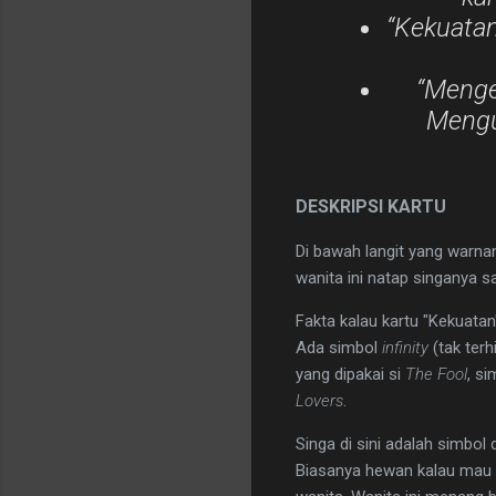
​“Kekuata
​“Menge
Mengua
​DESKRIPSI KARTU
​Di bawah langit yang warn
wanita ini natap singanya s
​Fakta kalau kartu "Kekuatan
Ada simbol
infinity
(tak terh
yang dipakai si
The Fool
, s
Lovers
.
​Singa di sini adalah simbol
Biasanya hewan kalau mau gi