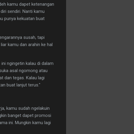
u deh kamu dapet ketenangan
iri sendiri. Nanti kamu
kamu punya kekuatan buat
dengarannya susah, tapi
iar kamu dan arahin ke hal
ni ngingetin kalau di dalam
g suka asal ngomong atau
t dan tegas. Kalau lagi
n buat lanjut terus."
erja, kamu sudah ngelakuin
ngkin banget dapet promosi
ama ini. Mungkin kamu lagi