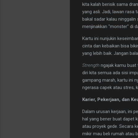
kita kalah berisik sama dr
yang asli. Jadi, lawan rasa
bakal sadar kalau ninggalin 
menjinakkan "monster" di d
​Kartu ini nunjukin keseimb
cinta dan kebaikan bisa bi
yang lebih baik. Jangan bala
Strength
ngajak kamu buat t
diri kita semua ada sisi i
gampang marah, kartu ini ny
ngerasa capek atau stres, k
Karier, Pekerjaan, dan K
Dalam urusan kerjaan, ini p
hal yang bener buat dapet 
atau proyek gede. Secara k
mikir mau beli rumah atau