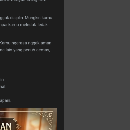
nggak disiplin. Mungkin kamu
ampai kamu meledak-ledak
u. Kamu ngerasa nggak aman
ang lain yang penuh cemas,
ri.
al.
apain.