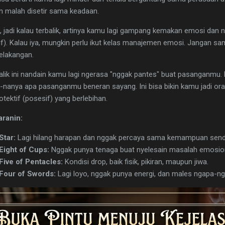
n malah disetir sama keadaan.
ri, jadi kalau terbalik, artinya kamu lagi gampang kemakan emosi dan 
f). Kalau iya, mungkin perlu ikut kelas manajemen emosi. Jangan s
belakangan.
balik ini nandain kamu lagi ngerasa "nggak pantes" buat pasanganm
a-nanya apa pasanganmu beneran sayang. Ini bisa bikin kamu jadi or
otektif (posesif) yang berlebihan.
aranin:
Star:
Lagi hilang harapan dan nggak percaya sama kemampuan sendi
Eight of Cups:
Nggak punya tenaga buat nyelesain masalah emosion
Five of Pentacles:
Kondisi drop, baik fisik, pikiran, maupun jiwa.
 Four of Swords:
Lagi loyo, nggak punya energi, dan males ngapa-ng