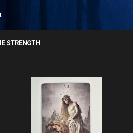
Langsung ke konten utama
a
 THE STRENGTH