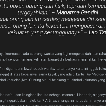
n itu bukan datang dari fisik, tapi dari kema
tergoyahkan.” –
Mahatma Gandhi
nal orang lain itu cerdas; mengenal diri sendir
sai orang lain itu kekuatan; menguasai diri 
kekuatan yang sesungguhnya.” –
Lao Tz
anya keemasan, ada seorang wanita yang lagi mengelus dahi dan raha
ambil senyum tenang, kelihatan banget dia berhasil menjinakkan hewa
" ini digambarin lewat sosok wanita, itu tandanya kartu ini nggak foku
ingga) di atas kepalanya, sama kayak yang ada di kartu
The Magician
imbol kesucian jiwa. Gunung biru di belakang itu simbol kekuatan yan
 dari nafsu dan keinginan liar kita sebagai manusia. Lihat deh, singanya
git nggak bakal melet, kan? Artinya, si singa ini nurut dan menyerah