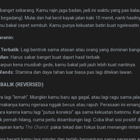
anget sekarang. Kamu rajin jaga badan, jadi ini waktu yang pas kala
egadang). Mulai dari hal kecil kayak jalan kaki 10 menit, nanti hasilny
 kamu bakal cepet sembuh. Kamu punya kekuatan batin buat ngelewatin 
aranin:
Terbalik:
Lagi bentrok sama atasan atau orang yang dominan bange
Man:
Harus sabar banget buat dapet hasil terbaik.
arpun kena musibah gede, kamu bakal jadi jauh lebih kuat nantinya.
 Wands:
Stamina dan daya tahan luar biasa pas lagi ditekan lawan.
RBALIK (REVERSED)
ya lagi "lemah". Mungkin kamu baru aja gagal, atau lagi ragu sama ja
 makanya kamu ngerasa nggak becus atau rapuh. Perasaan ini emang
tara karena kamu lagi "putus koneksi" aja sama kekuatan batinmu. Ka
 pernah hilang, cuma perlu disambungin lagi. Coba lihat sisi positif d
elajaran kartu
The Chariot
: pakai tekad dan fokus buat menangin rinta
ini bisa berarti kamu lagi minder dan terlalu bergantung sama perasaan