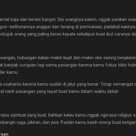
ental baja dan berani banget. Dia orangnya kalem, nggak panikan wala
gsa—kelihatannya anggun dan tenang di permukaan, padahal kakinya 
ebujuk orang yang paling keras kepala sekalipun buat ikut caranya d
sangan, hubungan kalian makin kuat dan makin oke seiring berjalan
ak banyak curigaan lagi sama pasangan karena kamu fokus bikin hubu
der kamu.
n aja usahamu karena kamu sudah di jalur yang benar. Tetap semangat 
akal narik pasangan yang tepat buat kamu dalam waktu dekat.
a spiritual yang kuat, bahkan kalau kamu nggak ngerasa religius se
bangin raga, pikiran, dan jiwa. Pastiin kamu kasih energi buat ketiga
raan