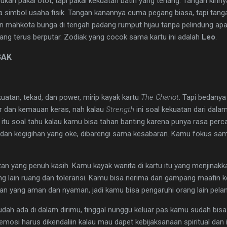
ukan pakai otot, tapi pakai kekuatan batin yang tenang. Tangan kirin
simbol usaha fisik. Tangan kanannya cuma pegang biasa, tapi tanga
an mahkota bunga di tengah padang rumput hijau tanpa pelindung apa
ang terus berputar. Zodiak yang cocok sama kartu ini adalah
Leo
.
GAK
uatan, tekad, dan power, mirip kayak kartu
The Chariot
. Tapi bedanya
ar dan kemauan keras, nah kalau
Strength
ini soal kekuatan dari dalam
itu soal tahu kalau kamu bisa tahan banting karena punya rasa perc
 dan kegigihan yang oke, dibarengi sama kesabaran. Kamu fokus sa
an yang penuh kasih. Kamu kayak wanita di kartu itu yang menjinakka
g lain ruang dan toleransi. Kamu bisa nerima dan gampang maafin 
ngan yang aman dan nyaman, jadi kamu bisa pengaruhi orang lain pel
 sudah ada di dalam dirimu, tinggal nunggu keluar pas kamu sudah bis
mosi harus dikendaliin kalau mau dapet kebijaksanaan spiritual dan int