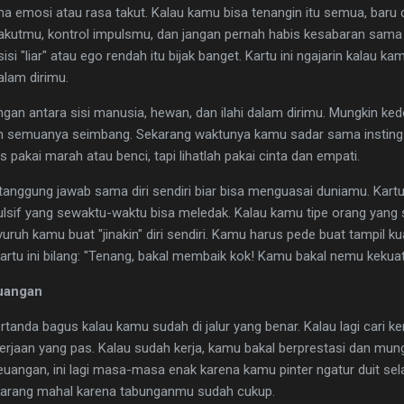
ama emosi atau rasa takut. Kalau kamu bisa tenangin itu semua, bar
 takutmu, kontrol impulsmu, dan jangan pernah habis kesabaran sama d
sisi "liar" atau ego rendah itu bijak banget. Kartu ini ngajarin kalau 
alam dirimu.
angan antara sisi manusia, hewan, dan ilahi dalam dirimu. Mungkin ke
kin semuanya seimbang. Sekarang waktunya kamu sadar sama insting l
s pakai marah atau benci, tapi lihatlah pakai cinta dan empati.
anggung jawab sama diri sendiri biar bisa menguasai duniamu. Kartu i
mpulsif yang sewaktu-waktu bisa meledak. Kalau kamu tipe orang yan
uruh kamu buat "jinakin" diri sendiri. Kamu harus pede buat tampil kua
artu ini bilang: "Tenang, bakal membaik kok! Kamu bakal nemu kekuata
euangan
ertanda bagus kalau kamu sudah di jalur yang benar. Kalau lagi cari k
kerjaan yang pas. Kalau sudah kerja, kamu bakal berprestasi dan mu
euangan, ini lagi masa-masa enak karena kamu pinter ngatur duit sel
 barang mahal karena tabunganmu sudah cukup.