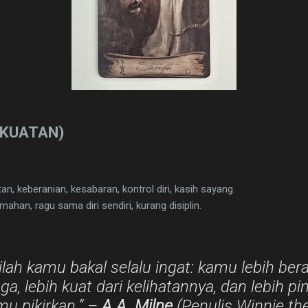
EKUATAN)
n, keberanian, kesabaran, kontrol diri, kasih sayang.
ahan, ragu sama diri sendiri, kurang disiplin.
jilah kamu bakal selalu ingat: kamu lebih ber
a, lebih kuat dari kelihatannya, dan lebih pin
mu pikirkan.” –
A.A. Milne
(Penulis Winnie th