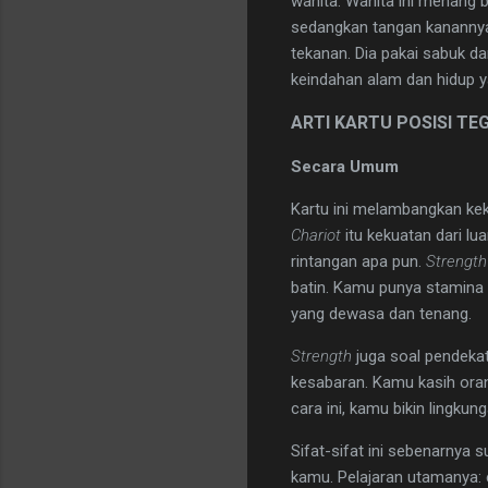
wanita. Wanita ini menang b
sedangkan tangan kanannya 
tekanan. Dia pakai sabuk d
keindahan alam dan hidup y
​ARTI KARTU POSISI TE
Secara Umum
Kartu ini melambangkan kek
Chariot
itu kekuatan dari lu
rintangan apa pun.
Strength
batin. Kamu punya stamina
yang dewasa dan tenang.
Strength
juga soal pendekat
kesabaran. Kamu kasih oran
cara ini, kamu bikin lingku
​Sifat-sifat ini sebenarnya
kamu. Pelajaran utamanya: e