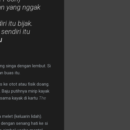
uan yang nggak
i itu bijak.
sendiri itu
u
ng singa dengan lembut. Si
n buas itu.
s ke otot atau fisik doang.
. Baju putihnya mirip kayak
g sama kayak di kartu
The
 melet (keluarin lidah).
 dengan senang hati ke si