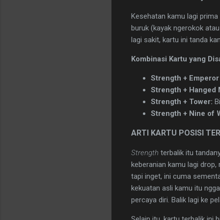
Kesehatan kamu lagi prima b
buruk (kayak ngerokok atau b
lagi sakit, kartu ini tanda
Kombinasi Kartu yang Dis
Strength + Emperor 
Strength + Hanged 
Strength + Tower:
Bi
Strength + Nine of
​ARTI KARTU POSISI TE
Strength
terbalik itu tandan
keberanian kamu lagi drop,
tapi inget, ini cuma semen
kekuatan asli kamu itu nggak
percaya diri. Balik lagi ke p
​Selain itu, kartu terbalik 