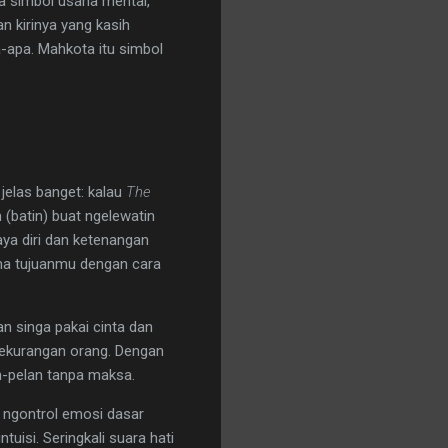
ya simbol usaha mental,
n kirinya yang kasih
-apa. Mahkota itu simbol
 jelas banget: kalau
The
 (batin) buat ngelewatin
aya diri dan ketenangan
ma tujuanmu dengan cara
n singa pakai cinta dan
kekurangan orang. Dengan
an-pelan tanpa maksa.
a ngontrol emosi dasar
uisi. Seringkali suara hati