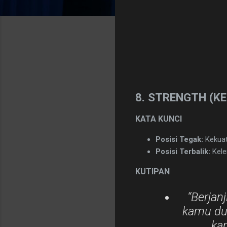
​8. STRENGTH (K
​KATA KUNCI
Posisi Tegak:
Kekuata
Posisi Terbalik:
Kelem
​KUTIPAN
​“Berjan
kamu dug
ka