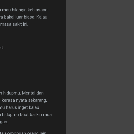
u mau hilangin kebiasaan
a bakal luar biasa. Kalau
masa sakit ini.
t.
lan hidupmu. Mental dan
 kerasa nyata sekarang,
mu harus inget kalau
i hidupmu buat balikin rasa
ngan.
 atau omongan orang lain.