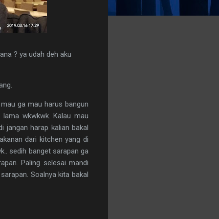
imana
?
ya udah deh aku
ang.
adi mau ga mau harus bangun
up lama wkwkwk. Kalau mau
i jangan harap kalian bakal
akanan dari kitchen yang di
k.. sedih banget sarapan ga
apan. Paling selesai mandi
 sarapan. Soalnya kita bakal