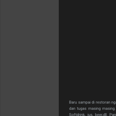
Baru sampai di restoran n
dan tugas masing masing. 
Softdrink, jus, beer,dll. 