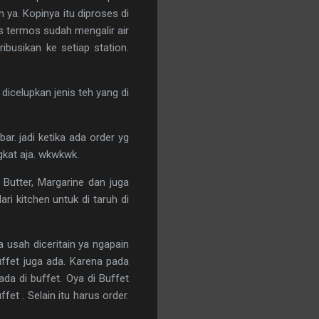
 ya. Kopinya itu diproses di
as termos sudah mengalir air
ribusikan ke setiap station.
 dicelupkan jenis teh yang di
ar. jadi ketika ada order yg
ngkat aja. wkwkwk.
 Butter, Margarine dan juga
i kitchen untuk di taruh di
 usah diceritain ya ngapain
uffet juga ada. Karena pada
ada di buffet. Oya di Buffet
et . Selain itu harus order.