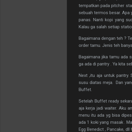
tempatkan pada pitcher stai
sebuah termos besar. Apa ya
panas. Nanti kopi yang suda
Kalau ga salah setiap statio
Bagaimana dengan teh
? Te
order tamu. Jenis teh banya
Bagaimana jika tamu ada spe
ga ada di pantry . Ya kita s
Next ,itu aja untuk pantry
susu diatas meja. Dan yang
Buffet.
Setelah Buffet ready sekar
aja kerja jadi waiter. Aku
menu itu ada yg bisa dipesa
ada 1 koki yang masak . Mas
Egg Benedict , Pancake, dll 