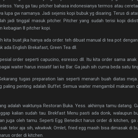
nless. Yang ga tau pitcher bahasa indonesianya termos atau ceretan
 lupa gw namanya. Jadi sejenis kopi bubuk yg disaring. Terus di at
h jadi tinggal masuk pitcher. Pitcher yang sudah terisi kopi didist
n kebagian 8 pitcher kopi.
h kita buat jika hanya ada order. teh dibuat manual di tea pot dengan
k ada English Brekafast, Green Tea dll.
sial order seperti capucino, esresso dll. Itu kita order sama anak b
ebagai waiter harus inisiatif lari ke Bar. Ga jauh sih cuma beda satu ti
. Sekarang tugas preparation lain seperti menaruh buah diatas meja.
 paling penting adalah Buffet. Semua waiter mengambil makanan dar
ang adalah waktunya Restoran Buka. Yess. akhirnya tamu datang. Ga
 anggap kalian sudah tau. Brekfast Menu pasti ada donk, walaupun b
n juga oleh tamu. Seperti Egg Benedict harus order di kitchen, ga 
ak telor aja sih, wkwkwk. Omlet, fried egg masih bisa dimasak di buff
harus order di kitchen.