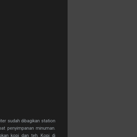
iter sudah dibagikan station
empat penyimpanan minuman.
apkan kopi dan teh. Kopi di