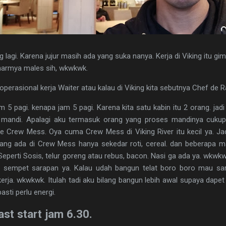
log lagi. Karena jujur masih ada yang suka nanya. Kerja di Viking itu g
benarmya males sih, wkwkwk.
 operasional kerja Waiter atau kalau di Viking kita sebutnya Chef de R
am 5 pagi. kenapa jam 5 pagi. Karena kita satu kabin itu 2 orang. j
ap mandi. Apalagi aku termasuk orang yang proses mandinya cuk
e Crew Mess. Oya cuma Crew Mess di Viking River itu kecil ya. Jad
 Yang ada di Crew Mess hanya sekedar roti, cereal. dan beberapa m
eperti Sosis, telur goreng atau rebus, bacon. Nasi ga ada ya. wkwkw
ih sempet sarapan ya. Kalau udah bangun telat boro boro mau sar
erja. wkwkwk. Itulah tadi aku bilang bangun lebih awal supaya dapet
pasti perlu energi.
ast start jam 6.30.