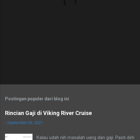
r
Postingan populer dari blog ini
Rincian Gaji di Viking River Cruise
-
September 09, 2021
Kalau udah nih masalah uang dan gaji. Pasti deh