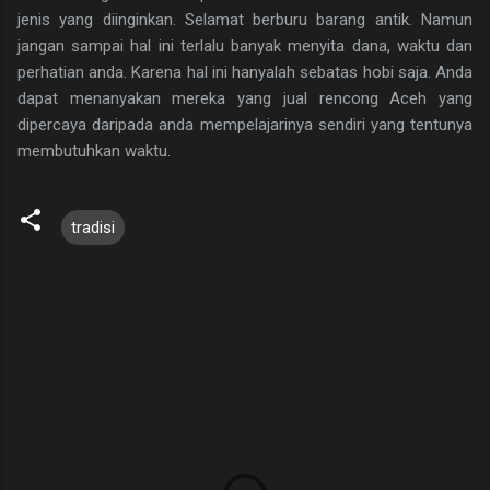
jenis yang diinginkan. Selamat berburu barang antik. Namun
jangan sampai hal ini terlalu banyak menyita dana, waktu dan
perhatian anda. Karena hal ini hanyalah sebatas hobi saja. Anda
dapat menanyakan mereka yang jual rencong Aceh yang
dipercaya daripada anda mempelajarinya sendiri yang tentunya
membutuhkan waktu.
tradisi
K
o
m
e
n
t
a