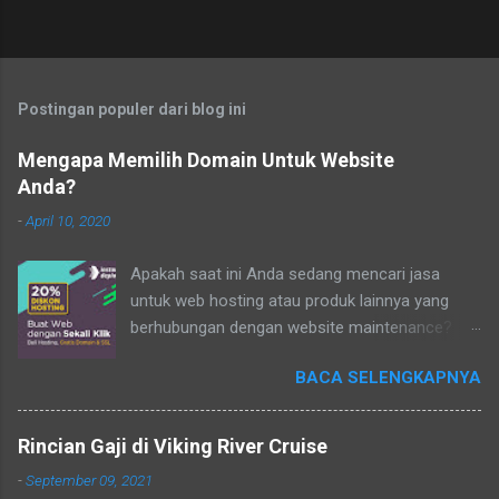
Postingan populer dari blog ini
Mengapa Memilih Domain Untuk Website
Anda?
-
April 10, 2020
Apakah saat ini Anda sedang mencari jasa
untuk web hosting atau produk lainnya yang
berhubungan dengan website maintenance?
Terdapat banyak jasa penyedia web hosting dan
BACA SELENGKAPNYA
beberapa produk lainnya yang akan memberikan
support untuk pengembangan bisnis secara
online atau beberapa keperluan lainnya baik
Rincian Gaji di Viking River Cruise
untuk organisasi nirlaba atau keperluan bisnis
-
September 09, 2021
yang membutuhkan jasa web hosting untuk